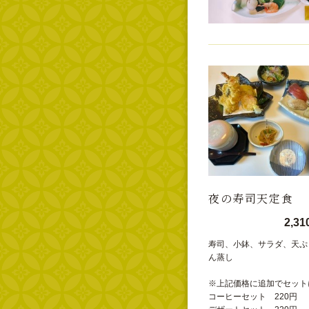
夜の寿司天定食
2,3
寿司、小鉢、サラダ、天ぷ
ん蒸し
※上記価格に追加でセット
コーヒーセット 220円