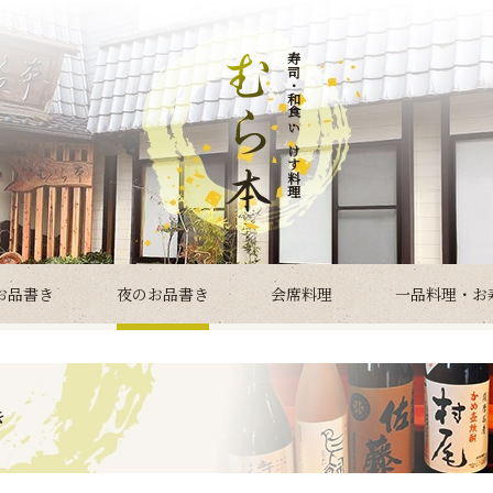
寿司・和食・いけす料理
お品書き
夜のお品書き
会席料理
一品料理・お
き