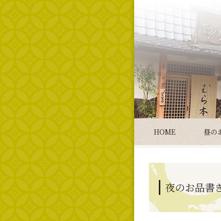
HOME
昼の
夜のお品書